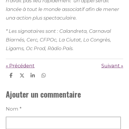
n'avait pas lieu rapidement un appel serait
lancée à tout le monde associatif afin de mener
una action plus spectaculaire.
* Les signataires sont : Calandreta, Carnaval
Biarnés, Cerc, CFPOc, La Ciutat, Lo Congrès,
Ligams, Oc Prod, Ràdio País.
«
Précédent
Suivant
»
P
P
P
P
a
a
a
a
r
r
r
r
Ajouter un commentaire
t
t
t
t
a
a
a
a
g
g
g
g
e
e
e
e
Nom *
r
r
r
r