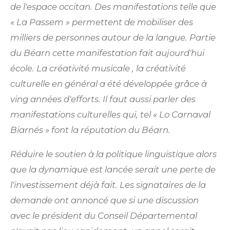
de l'espace occitan. Des manifestations telle que
«
La Passem
»
permettent de mobiliser des
milliers de personnes autour de la langue. Partie
du Béarn cette manifestation fait aujourd'hui
é
cole. La cr
é
ativit
é
musicale , la cr
é
ativit
é
culturelle en général a été développée grâce à
ving ann
ées d'efforts. Il faut aussi parler des
manifestations culturelles qui, tel «
Lo Carnaval
Biarn
és
»
font la réputation du Béarn.
Réduire le soutien à la politique linguistique alors
que la dynamique est lancée serait une perte de
l'investissement déjà fait. Les signataires de la
demande ont annoncé que si une discussion
avec le président du Conseil Départemental