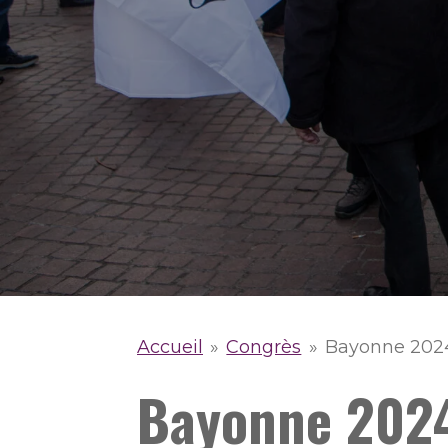
Accueil
»
Congrès
»
Bayonne 202
Bayonne 202