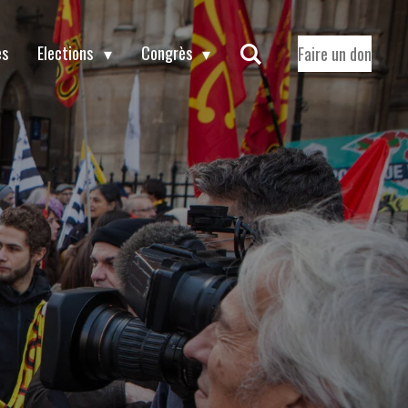
es
Elections
Congrès
Faire un don