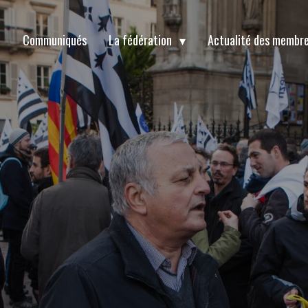
t
Communiqués
La fédération
Actualité des membr