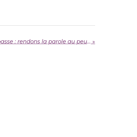
Pour sortir de l’impasse : rendons la parole au peuple et changeons de système
»