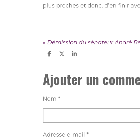
plus proches et donc, d’en finir av
«
P
P
P
a
a
a
r
r
r
Ajouter un comme
t
t
t
a
a
a
g
g
g
e
e
e
r
r
r
Nom *
Adresse e-mail *