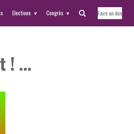
es
Elections
Congrès
Faire un don
! ...