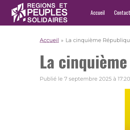
Passer
Accueil
Contac
au
contenu
principal
Accueil
»
La cinquième République, ç
La cinquième R
Publié le 7 septembre 2025 à 17:2