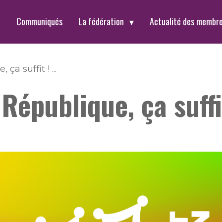
t
Communiqués
La fédération
Actualité des membr
a suffit ! ...
épublique, ça suffit 
0