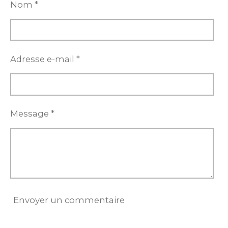
e
e
e
e
Nom *
r
r
r
r
Adresse e-mail *
Message *
Envoyer un commentaire