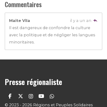
Commentaires
Maite Vila
il y a un an
Il est dangereux de confondre la culture
avec la politique et de négliger les langues
minoritaires.
Presse régionaliste
F
X
I
Y
W
a
n
o
h
© 2023 - 2026 Régions et Peuples Solidaires