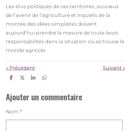
Les élus politiques de ces territoires, soucieux
de l’avenir de l’agriculture et inquiets de la
montée des idées simplistes doivent
aujourd’hui prendre la mesure de toute leurs
responsabilités dans la situation où se trouve le
monde agricole.
«
Précédent
Suivant
»
P
P
P
P
a
a
a
a
r
r
r
r
Ajouter un commentaire
t
t
t
t
a
a
a
a
g
g
g
g
e
e
e
e
Nom *
r
r
r
r