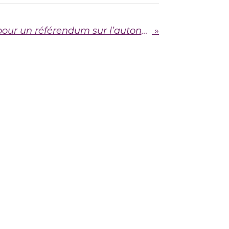
Signez la pétition pour un référendum sur l’autonomie de la Bretagne !
»