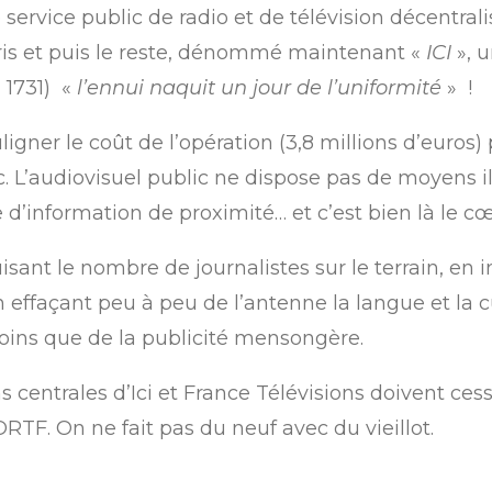
service public de radio et de télévision décentralis
Paris et puis le reste, dénommé maintenant «
ICI
», 
 1731) «
l
’
ennui naquit un jour de l
’
uniformité
» !
igner le coût de l
’
opération (3,8 millions d
’
euros) 
. L
’
audiovisuel public ne dispose pas de moyens il
e d
’
information de proximité… et c
’
est bien là le 
isant le nombre de journalistes sur le terrain, en
 effaçant peu à peu de l
’
antenne la langue et la cu
moins que de la publicité mensongère.
ns centrales d
’
Ici et France Télévisions doivent ces
RTF. On ne fait pas du neuf avec du vieillot.