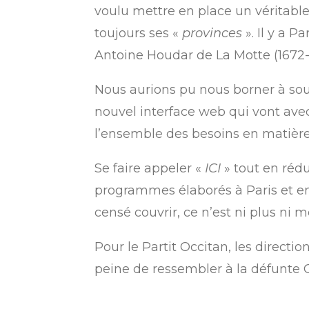
voulu mettre en place un véritable 
toujours ses «
provinces
». Il y a 
Antoine Houdar de La Motte (1672-
Nous aurions pu nous borner à soul
nouvel interface web qui vont avec
l
’
ensemble des besoins en matièr
Se faire appeler «
ICI
» tout en r
édu
programmes élaborés à Paris et en
censé couvrir, ce n
’
est ni plus ni 
Pour le Partit Occitan, les directio
peine de ressembler à la défunte O