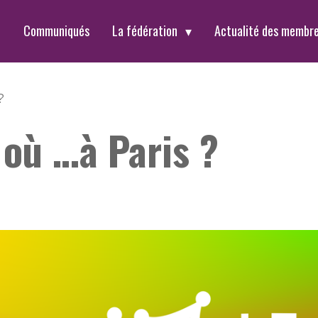
t
Communiqués
La fédération
Actualité des membr
?
 où …à Paris ?