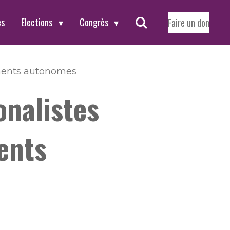
es
Elections
Congrès
Faire un don
lements autonomes
onalistes
ents