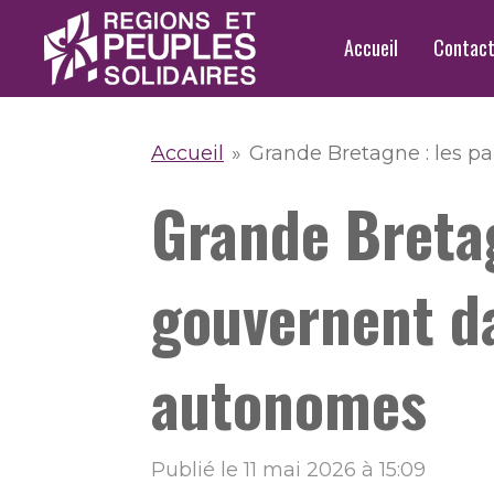
Passer
Accueil
Contac
au
contenu
principal
Accueil
»
Grande Bretagne : les pa
Grande Bretag
gouvernent da
autonomes
Publié le 11 mai 2026 à 15:09