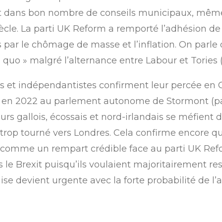
 dans bon nombre de conseils municipaux, même 
ècle. La parti UK Reform a remporté l’adhésion de l
s par le chômage de masse et l’inflation. On parle 
u quo » malgré l’alternance entre Labour et Tories
stes et indépendantistes confirment leur percée en
Féin en 2022 au parlement autonome de Stormont (
urs gallois, écossais et nord-irlandais se méfient d
t trop tourné vers Londres. Cela confirme encore qu
 comme un rempart crédible face au parti UK Refo
e Brexit puisqu’ils voulaient majoritairement res
e devient urgente avec la forte probabilité de l’a