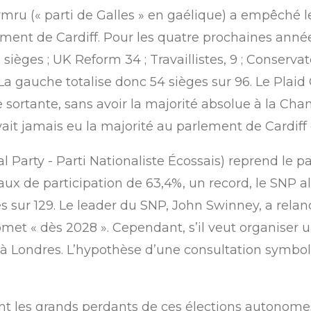
ymru (« parti de Galles » en gaélique) a empêché l
ent de Cardiff. Pour les quatre prochaines années
 sièges ; UK Reform 34 ; Travaillistes, 9 ; Conservat
La gauche totalise donc 54 sièges sur 96. Le Plai
te sortante, sans avoir la majorité absolue à la Ch
avait jamais eu la majorité au parlement de Cardiff
nal Party - Parti Nationaliste Écossais) reprend 
aux de participation de 63,4%, un record, le SNP a
s sur 129. Le leader du SNP, John Swinney, a relan
et « dès 2028 ». Cependant, s’il veut organiser une 
 à Londres. L’hypothèse d’une consultation symbo
ont les grands perdants de ces élections autonomes